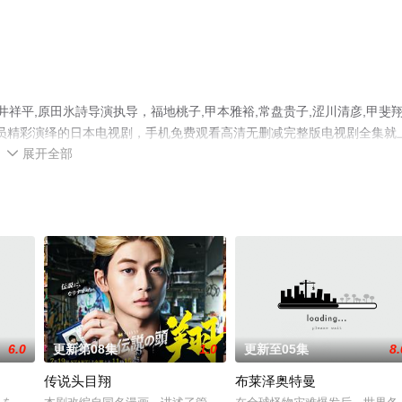
祥平,原田氷詩导演执导，福地桃子,甲本雅裕,常盘贵子,涩川清彦,甲斐
等演员精彩演绎的日本电视剧，手机免费观看高清无删减完整版电视剧全集就
展开全部
情网等平台了解。

6.0
更新第08集
1.0
更新至05集
8.
传说头目翔
布莱泽奥特曼