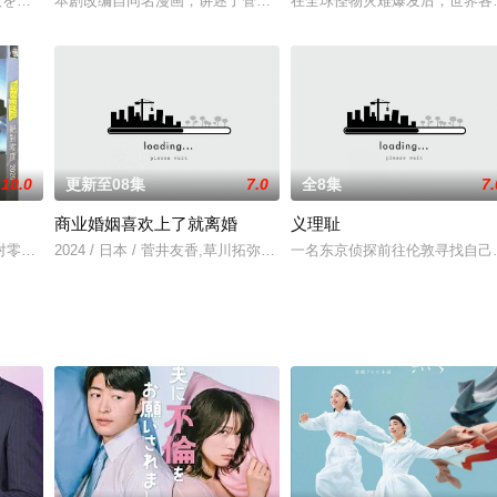
刻画了缠绕着4位主人公生活中的烦恼与纠葛，透过意料之外的剧情发展，呈现
二人を、君はまだ覚えてる...？誰もが羨む生活、裕福な恋人。不満なんて何
本剧改编自同名漫画，讲述了管理着拥有超过1000名不良少年的不
在全球怪物灾难爆发后，世界各
10.0
更新至08集
7.0
全8集
7.
商业婚姻喜欢上了就离婚
义理耻
ミステリー「婚活探偵」。仕事はできるが女性にモテない中年探偵・黒崎竜司
零度2018》是富士台继《cb3》后睽别一年重上收视双位数收视率的第一部
2024 / 日本 / 菅井友香,草川拓弥,井上想良,冈本夏美,水崎绫女
一名东京侦探前往伦敦寻找自己