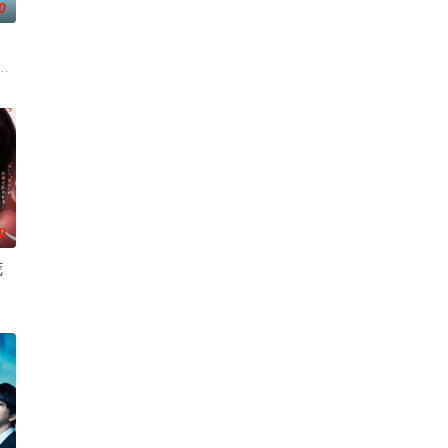
0
盯着行李物品的海关等各路精英强行抽调并组合到了一起。虽然他们一
脑海中不断幻想女主角的同期同事之间的恋爱故事。
似幸福，却面临着丧偶式育儿与长达5年的“亲密关系缺失”。深感不安的花惠主
格尔 大关和物语》为原案，取材自日本首位专业女护士大关和与铃木雅的真实
0
谎
面对身边朋友接连结婚的焦虑，她向相识于大学、如今又是职场同僚的完美好友
化、医生短缺、地方产科接连关闭……在令和时代的当下，守护母婴生命的“分娩
眼中完美无瑕的恩爱夫妻。丈夫是节目的王牌主持，妻子则是打理他演艺事务的