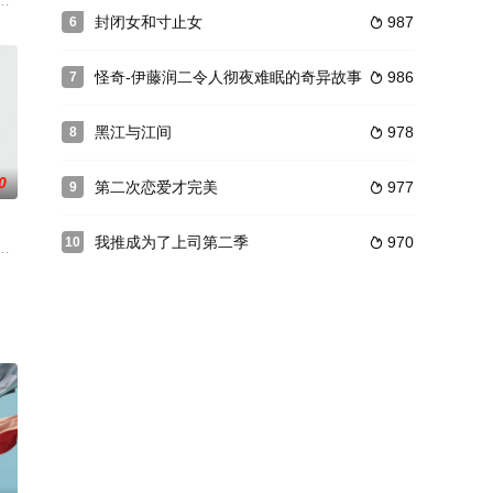
了每位主人公不同的「分歧点」 所收获的不同的结果。无论何种选择，
もない。でも―。幸せに生きてるはずなのに、私の心の奥には、青春時代を共に
良团队的传说头目·伊集院翔，和在班级里完全没有存在感、学校阶级最底层的万
国于1966年成立了地球防卫队（GGF），以应对来自地球内外的怪物和外星
封闭女和寸止女
987
6

怪奇-伊藤润二令人彻夜难眠的奇异故事
986
7

黑江与江间
978
8

0
第二次恋爱才完美
977
9

我推成为了上司第二季
970
10

が、事務所に舞い込んでくる謎や事件を解決しつつ婚活に励むさまが描か
作品，也是月9复活的开端，并在2019年纽约电影节获得电视剧部门铜奖，口碑
失散多年的弟弟，他现在被认为是一名极道组织成员，因谋杀一名日本商人而