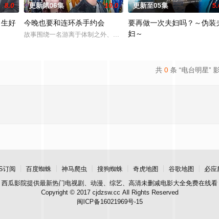
8.0
更新第06集
10.0
更新至05集
5.
男生好
今晚也要和连环杀手约会
要再做一次夫妇吗？～伪装
妇～
故事围绕一名游离于体制之外、孤傲冷峻的“独狼”刑警，与一位拥有
中相互碰撞、同时痛击演艺圈恶意的以下克上故事。曾在不良激战区威名远扬的“
始了。” 从换座位开始?? 性格完全相反的两人，恋爱即将展开！！ “我喜欢你
本剧改编自作者六葉雅?上原ひ
共
0
条 “电台明星” 
S订阅
百度蜘蛛
神马爬虫
搜狗蜘蛛
奇虎地图
谷歌地图
必应
西瓜影院
提供最新热门电视剧、动漫、综艺、高清未删减电影大全免费在线看
Copyright © 2017 cjdzsw.cc All Rights Reserved
闽ICP备16021969号-15