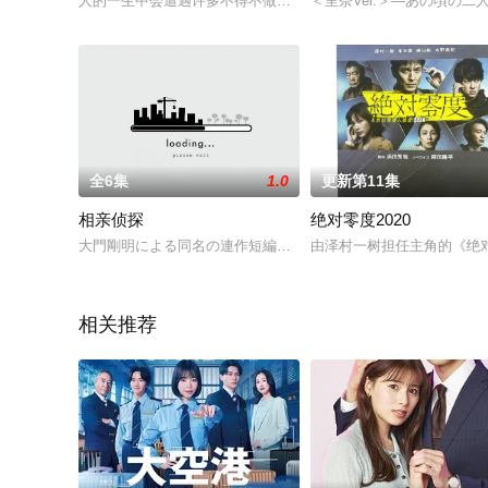
人的一生中会遭遇许多不得不做出选择的「分歧点」。本季的故事
＜里奈Ver.＞―あの頃の
全6集
1.0
更新第11集
相亲侦探
绝对零度2020
大門剛明による同名の連作短編小説を原作とする人情ラブコメ
由泽村一树担任主角的《绝对
相关推荐