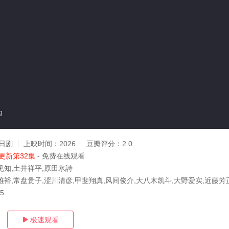
g
日剧
上映时间：
2026
豆瓣评分：
2.0
更新第32集
- 免费在线观看
见知,土井祥平,原田氷詩
雅裕,常盘贵子,涩川清彦,甲斐翔真,风间俊介,大八木凯斗,大野爱实,近藤芳
05
极速观看
