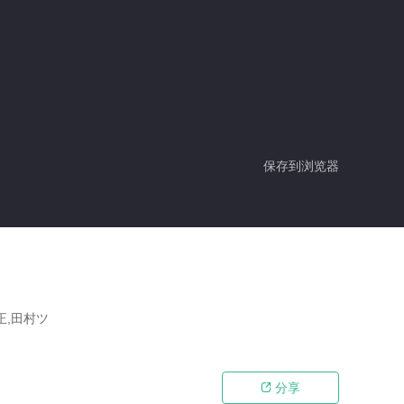
保存到浏览器
正,田村ツ
分享
