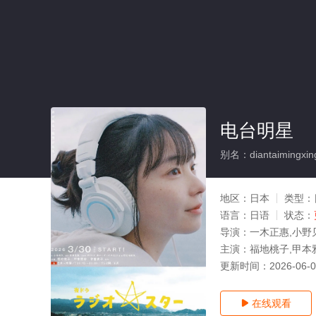
电台明星
别名：diantaimingxin
地区：
日本
类型：
语言：
日语
状态：
导演：
一木正惠,小野
主演：
福地桃子,甲本
更新时间：
2026-06-
在线观看
