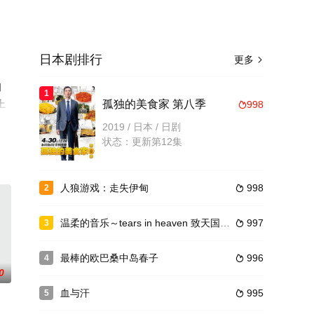
日本剧排行
更多

翔
1
上
孤独的美食家 第八季
998

2019 / 日本 / 日剧
状态：更新第12集
人狼游戏：走失伊甸
998
2

温柔的音乐～tears in heaven 致天国的你
997
3

最棒的欧巴桑中岛春子
996
4

0
血与汗
995
5
