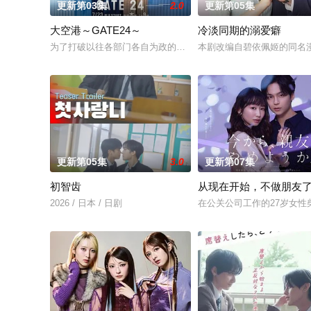
更新第03集
2.0
更新第05集
大空港～GATE24～
冷淡同期的溺爱癖
为了打破以往各部门各自为政的死板规矩，内阁官房直属成立了一个
本剧改编自碧依佩姬的同名
更新第05集
3.0
更新第07集
初智齿
从现在开始，不做朋友
2026 / 日本 / 日剧
在公关公司工作的27岁女