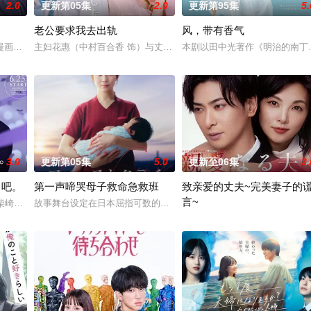
2.0
更新第05集
2.0
更新第95集
5.
老公要求我去出轨
风，带有香气
特殊的新部门“GATE24”。这个部门直接把负责查验护照的入境管理局、
漫画，是一部办公室爱情故事，讲述拥有特殊能力的读心少女与外表冷酷、却在
主妇花惠（中村百合香 饰）与丈夫弘树（佐野玲於 饰）及4岁女儿看
本剧以田中光著作《明治的南丁
3.0
更新第05集
5.0
更新至06集
3.
了吧。
第一声啼哭母子救命急救班
致亲爱的丈夫~完美妻子的
言~
性柴崎希麻里性格开朗直率，却因与历任男友在性生活的不合而深陷情感创伤。
故事舞台设定在日本屈指可数的顶级豪华医院“圣菲奥娜医院”。少子
聚焦于一对结婚10年、在外人