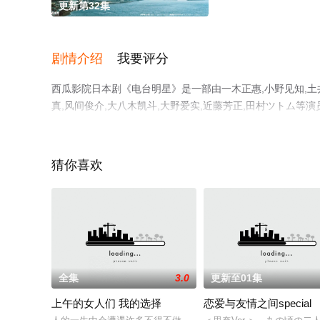
更新第32集
剧情介绍
我要评分
西瓜影院日本剧《电台明星》是一部由一木正惠,小野见知,土井
真,风间俊介,大八木凯斗,大野爱实,近藤芳正,田村ツトム
西瓜影视，更多相关信息可移步至豆瓣电视剧、电视猫或剧
猜你喜欢
全集
3.0
更新至01集
上午的女人们 我的选择
恋爱与友情之间special