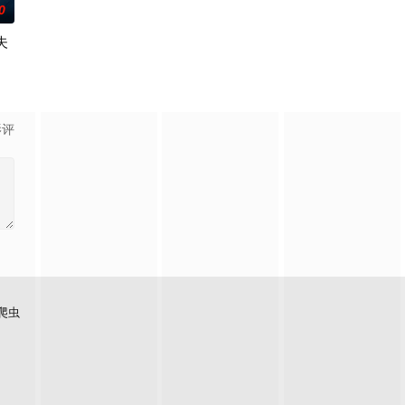
0
夫
特异功能的神秘密友展开。女主角黑井雏田只要触碰杀手，眼前便会浮现出冰冷的
圣零伍地区”，有着被称为“恋爆四姬”的传说中女番长——青山璃奈
。” 极其平凡的高中生·间山晴（小西詠斗 饰），因从后排传过来的纸上写着一
びき同名漫画。讲述了因出轨而背叛妻子的前夫洗心革面，开始重新面对前妻，力
影评
爬虫