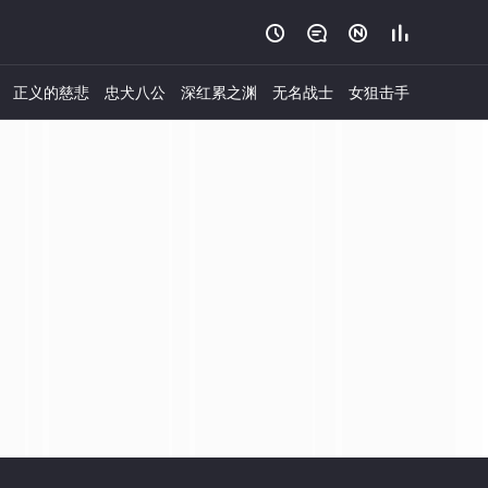




正义的慈悲
忠犬八公
深红累之渊
无名战士
女狙击手