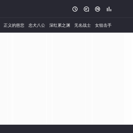




正义的慈悲
忠犬八公
深红累之渊
无名战士
女狙击手