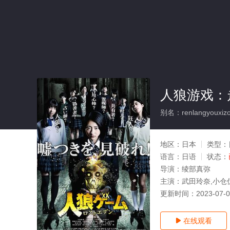
人狼游戏：
别名：renlangyouxizou
地区：
日本
类型：
语言：
日语
状态：
导演：
绫部真弥
主演：
武田玲奈,小仓
更新时间：
2023-07-
在线观看
