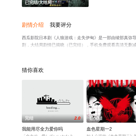
已完结/大结局
剧情介绍
我要评分
西瓜影院日本剧《人狼游戏：走失伊甸》是一部由绫部真弥导
剧，大结局剧情已揭晓（已完结），手机免费观看高清无删
猫或剧情网等平台了解。
猜你喜欢
完结
2.0
已完结
我能用尽全力爱你吗
血色星期一2