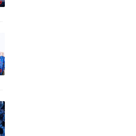
0
惠主动求爱却被拒，积怨爆发之际，丈夫竟提议：“虽然我爱你……
门直接把负责查验护照的入境管理局、盯着行李物品的海关等各路精英强行抽调并
特殊能力的读心少女与外表冷酷、却在脑海中不断幻想女主角的同期同事之间的
顶级豪华医院“圣菲奥娜医院”。少子化、医生短缺、地方产科接连关闭……在令
0
度、设立派出看护妇会协助防疫的历程。明治18年，日本首个护士培训
孤傲冷峻的“独狼”刑警，与一位拥有特异功能的神秘密友展开。女主角黑井雏田
上故事。曾在不良激战区威名远扬的“圣零伍地区”，有着被称为“恋爆四姬”
的两人，恋爱即将展开！！ “我喜欢你。” 极其平凡的高中生·间山晴（小西詠