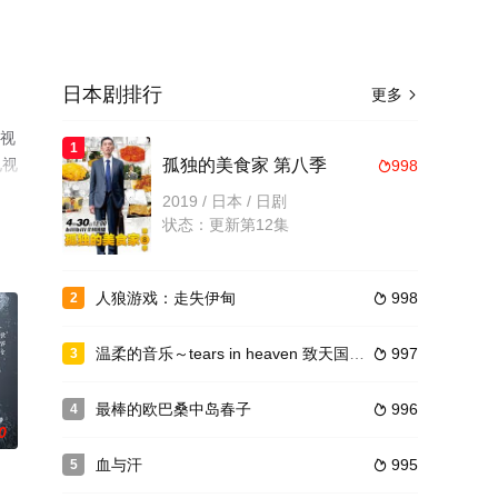
日本剧排行
更多

电视
1
电视
孤独的美食家 第八季
998

2019 / 日本 / 日剧
状态：更新第12集
人狼游戏：走失伊甸
998
2

温柔的音乐～tears in heaven 致天国的你
997
3

最棒的欧巴桑中岛春子
996
4

0
血与汗
995
5
