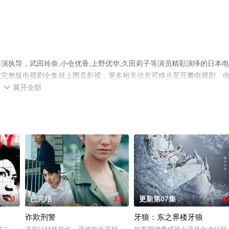
演执导，武田玲奈,小仓优香,上野优华,久田莉子等演员精彩演绎的日本
减完整版电视剧全集就上西瓜影视，更多相关信息可移步至豆瓣电视剧、
展开全部

7.0
已完结
3.0
更新第07集
3.
诈欺刑警
牙狼：东之界楼牙狼