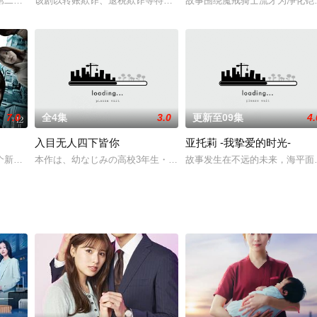
らちよ）と、“ただのランチ友達のおじさん”と思っていた瀬尾一愛（せおい
第二部再次席卷而来。天才黑客高木藤丸（三浦春马 饰）这次又会遇到什么棘
该剧以转账欺诈、退税欺诈等特殊欺诈为题材，讲述主人公警视厅女警
故事围绕魔戒骑士流牙为净化铠
7.0
全4集
3.0
更新至09集
4.
入目无人四下皆你
亚托莉 -我挚爱的时光-
该剧根据新井英树的同名漫画改编，讲述了新人职员宫本浩作为销售员、男人成
个新住宅区为舞台，描绘居民们之间的“同侪压力”引起的恐怖社会派推理悬疑故
本作は、幼なじみの高校3年生・浅倉咲良と永瀬佑真を軸に展開す
故事发生在不远的未来，海平面