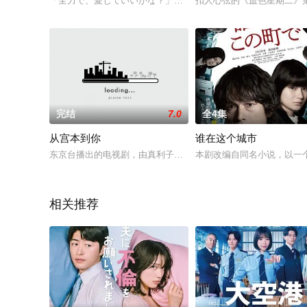
「全力で、愛していいかな？」は建設現場で働く篁千世（たかむ
扣人心弦的《血色星期二》
完结
7.0
全4集
从宫本到你
谁在这个城市
东京台播出的电视剧，由真利子哲也担任编导，池松壮亮主演，
本剧改编自同名小说，以一
相关推荐