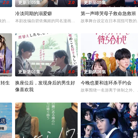
2.0
更新至05集
2.0
更新至05集
5.
冷淡同期的溺爱癖
第一声啼哭母子救命急救班
儿看似幸福，却面临着丧偶式育儿与长达5年的“亲密关系缺失”。深感不安的花
的死板规矩，内阁官房直属成立了一个特殊的新部门“GATE24”。这个部
本剧改编自碧依佩姬的同名漫画，是一部办公室爱情故事，讲述拥有
故事舞台设定在日本屈指可数的
3.0
更新第01集
8.0
更新第06集
10.
王转生
换座位后，发现身后的男生好
今晚也要和连环杀手约会
像喜欢我
自日本首位专业女护士大关和与铃木雅的真实经历，描绘了她们推动护士注册制
故事围绕一名游离于体制之外、
名不良少年转生为偶像，在未知的世界中相互碰撞、同时痛击演艺圈恶意的以下克
“我喜欢你，从很早以前就开始了。” 从换座位开始?? 性格完全相反