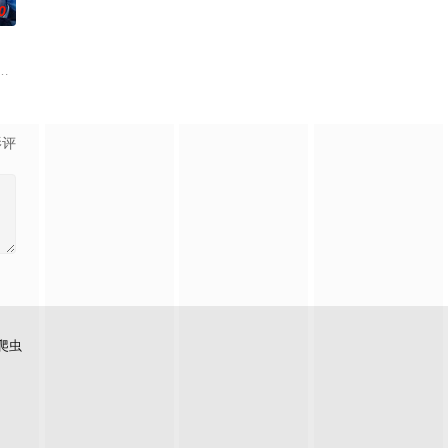
0
千晴告白后，两人约定利用暑假进行一场电影圣地巡礼。这段从高中延伸至大学
罪受害者支援室”，在这里，警察们将贴身陪伴遭遇各类案件的受害者及遗属，
不起眼的高中生三井宏太在好友内新次郎的邀请下加入了钓鱼部。虽然听说这是守
影评
爬虫