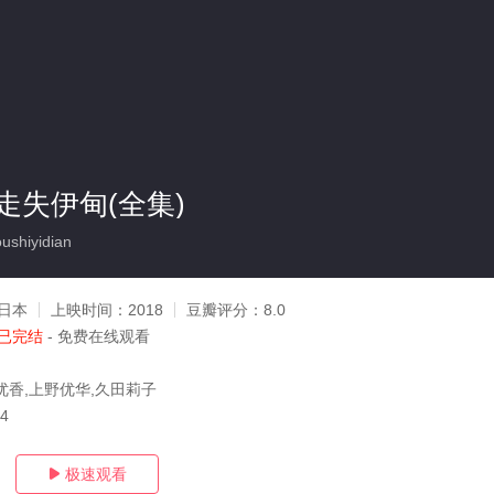
走失伊甸(全集)
shiyidian
日本
上映时间：
2018
豆瓣评分：
8.0
已完结
- 免费在线观看
优香,上野优华,久田莉子
04
极速观看
