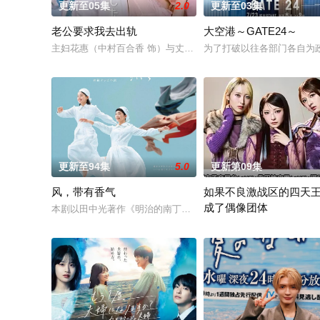
更新至05集
2.0
更新至03集
老公要求我去出轨
大空港～GATE24～
主妇花惠（中村百合香 饰）与丈夫弘树（佐野玲於 饰）及4岁女
为了打破以往各部门各自为政
更新至94集
5.0
更新第09集
风，带有香气
如果不良激战区的四天
成了偶像团体
本剧以田中光著作《明治的南丁格尔 大关和物语》为原案，取材
本作描绘的是只懂打架的四