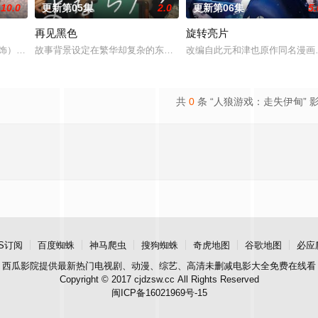
10.0
更新第05集
2.0
更新第06集
5.
再见黑色
旋转亮片
 饰）与校园风云人物佐伯千晴（杢代和人 饰）因共同的电影爱好而结缘。在
故事背景设定在繁华却复杂的东京池袋地区。西池袋警署新设立了“犯
改编自此元和津也原作同名漫画。
叛妻子的前夫洗心革面，开始重新面对前妻，力求“再一次”走到一起的故事。
共
0
条 “人狼游戏：走失伊甸” 
S订阅
百度蜘蛛
神马爬虫
搜狗蜘蛛
奇虎地图
谷歌地图
必应
西瓜影院
提供最新热门电视剧、动漫、综艺、高清未删减电影大全免费在线看
Copyright © 2017 cjdzsw.cc All Rights Reserved
闽ICP备16021969号-15