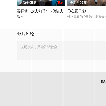
更新至05集
5.0
更新至07集
要再做一次夫妇吗？～伪装夫
你在夏日之中
妇～
性格率直的户田涉（奥智哉
本剧改编自作者六葉雅?上原ひびき同名漫画。讲述了因出轨而背
影片评论
RS