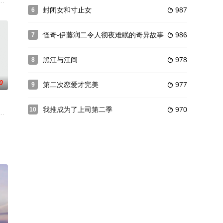
ちか）が織りなす恋愛マンガ。自分が疲れきって渇いていると気づいて
手的问题呢？第一部的最后，藤丸和其朋友力挽狂澜地阻止了病毒危机。而这次
今宫（木村文乃 饰）面对诈欺团伙倾尽全力，无论发生什么也要抓捕他们的
甲前往莱因市展开，期间遭遇沙漠化危机与霍拉大规模侵袭，并与魔戒法师莉
封闭女和寸止女
987
6

怪奇-伊藤润二令人彻夜难眠的奇异故事
986
7

黑江与江间
978
8

0
第二次恋爱才完美
977
9

我推成为了上司第二季
970
10

长的青春故事。大学刚毕业进了丸北文具厂当销售的宫本浩，连营业式笑容
事。
る物語。劇中では高校最後の夏休み、佑真への切ない恋心を抱いていた咲良が
因为不明原因急速上升，大多数地表都沉入了海中。小时候因为事故而失去一