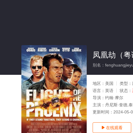
凤凰劫（粤
别名：fenghuangjiey
地区：
美国
类型：
语言：
英语
状态：
导演：
约翰·摩尔
主演：
丹尼斯·奎德,泰
更新时间：
2024-05-
在线观看
