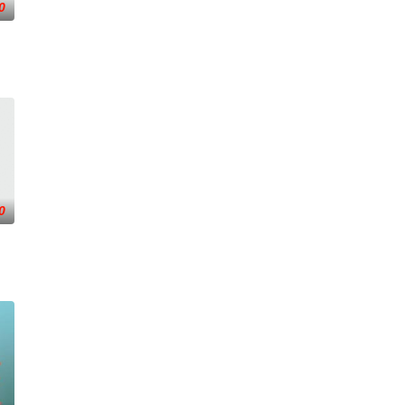
0
幻象阻碍，却坚信这是藏在迷信后的人为诡计，勇于向封建传统宣战，
0
幻象阻碍，却坚信这是藏在迷信后的人为诡计，勇于向封建传统宣战，
的十几年间，一直表现良好，因吴鑫曾居住的村庄要整体搬迁，吴鑫获准离监
火速成立“斩毒行动”专案组，借调警员安迪参战。首轮毒贩阿泰交易败露被廖爷