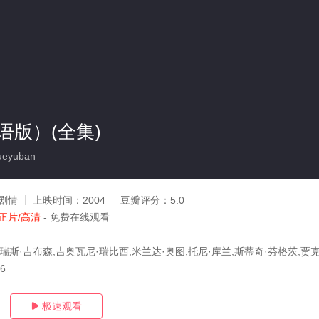
语版）(全集)
ueyuban
剧情
上映时间：
2004
豆瓣评分：
5.0
正片/高清
- 免费在线观看
瑞斯·吉布森,吉奥瓦尼·瑞比西,米兰达·奥图,托尼·库兰,斯蒂奇·芬格茨,贾克
06
极速观看
