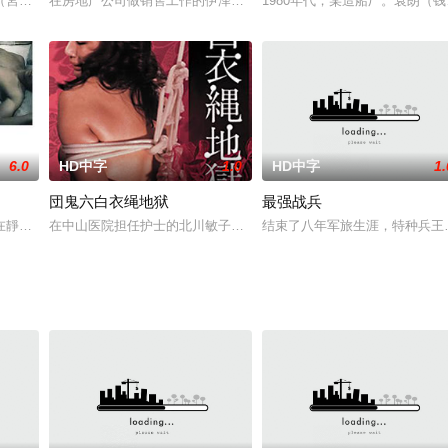
。第二个女模特也是吊起来拍，没有摔死然后被男的掐死了，之后回忆和女朋友
（宮下順子 饰），是一位美丽温良的女孩。某晚，她邂逅了足以改变她一生的
在房地产公司做销售工作的伊泽美幸（栗山千明饰），深受公司的信赖
1980年代，某造船厂。袁朗
6.0
HD中字
1.0
HD中字
1.
団鬼六白衣绳地狱
最强战兵
的大广告客户，惹恼教主吉冈意味着报社将陷入财政危机。吉冈要求冈本拿妻子来
在靜謐的鄉間重新開始，並決定分租房子來減輕經濟壓力。不料新入住的兩性小
在中山医院担任护士的北川敏子（麻吹淳子饰）美丽温柔，她与同事
结束了八年军旅生涯，特种兵王