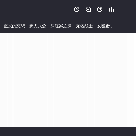




正义的慈悲
忠犬八公
深红累之渊
无名战士
女狙击手