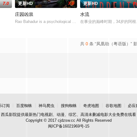
7.0
更新HD
7.0
更新HD
9.
庄园凶祟
水流
Rao Bahadur is a psychological drama set against the backdrop of a 
在事业的巅峰时期，34岁的阿
共
0
条 “凤凰劫（粤语版）” 
S订阅
百度蜘蛛
神马爬虫
搜狗蜘蛛
奇虎地图
谷歌地图
必应
西瓜影院
提供最新热门电视剧、动漫、综艺、高清未删减电影大全免费在线看
Copyright © 2017 cjdzsw.cc All Rights Reserved
闽ICP备16021969号-15