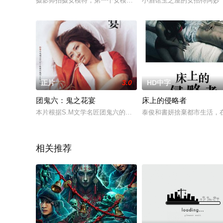
摄影师拍摄女模特，第一个女模特脱光光然后挂起来，结果摔死了
小酒馆玉之屋的女招待阿妙
正片
3.0
HD中字
团鬼六：鬼之花宴
床上的侵略者
本片根据S.M文学名匠团鬼六的同名小说改编 ... 这份报纸
泰俊和書妍捨棄都市生活，
相关推荐