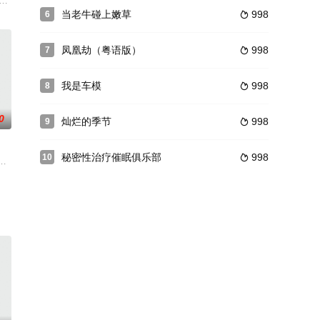
的XXOO。
男人——伊藤晴雨（山谷初男 饰）。伊藤是一个官能民俗学者，对古代花样百
，每天都过着一帆风顺的生活。另一方面，她也有不为周围人所知的一面。那就
（钱勇夫 饰）为厂里争取到制造出口远洋轮的任务，生产攻坚时刻，进口焊条突
当老牛碰上嫩草
998
6

凤凰劫（粤语版）
998
7

我是车模
998
8

0
灿烂的季节
998
9

秘密性治疗催眠俱乐部
998
10

谢罪。为了替丈夫解忧，静代自愿入教当一个星期的巫女。看着不断
說家華怡竟是泰俊過去外遇的對象，她故意赤身裸體引誘男主人入室，甚至賄
洋子（朝霧友香饰）是一对同性恋人。虽则如胶似漆，不过敏子最终选择与英俊
苏狂回到故乡。来到妹妹苏幽幽公司担任副总。没想到一到公司就卷入一场暴