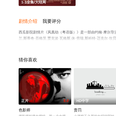
1-1全集/大结局
剧情介绍
我要评分
西瓜影院剧情片《凤凰劫（粤语版）》是一部由约翰·摩尔导演执
兰,斯蒂奇·芬格茨,贾克波·瓦格斯,休·劳瑞,斯科特·迈克尔·坎贝尔,Kevor
演绎的美国电影，大结局剧情已揭晓（1-1全集），手机免
电影、电视猫或剧情网等平台了解。
猜你喜欢
正片
5.0
HD中字
色影师
责罚