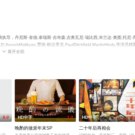
导，丹尼斯·奎德,泰瑞斯·吉布森,吉奥瓦尼·瑞比西,米兰达·奥图,托尼·
kMalikyan,贾德·帕达里克,PaulDitchfield,MartinHindy,等演员精
展开全部
费观看高清无删减完整版电影大全就上西瓜影视，更多相关信息可移步至豆

6.0
HD中字
1.0
HD中字
1.
晚酌的做派年末SP
二十年后再相会