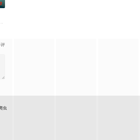
0
fading aristocracy, Made in T
根廷造型师丽娜在瑞士的一场颁奖典礼后，被一种突如其来的冲动驱使。回到布
影评
爬虫