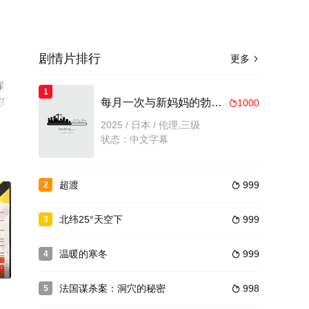
剧情片排行
更多

库
1
彩
每月一次与新妈妈的勃起性爱
1000

瓣
2025 / 日本 / 伦理,三级
状态：中文字幕
超渡
999
2

北纬25°天空下
999
3

温暖的寒冬
999
4

0
法国谋杀案：洞穴的秘密
998
5
