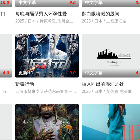
10.0
中文字幕
9.0
中文字幕
3.
洞口
每晚与隔壁男人怀孕性爱
翻白眼喷溅的股间
中，牵引出“婴胎报仇”，“娘娘索命”等一连串妖异事件，张天盛虽被种种诡怪
2025 / 日本 / 舞原希里,佐川金二
2025 / 日本 / 二宫里江奈
4.0
更新HD
9.0
中文字幕
4.
斩毒行动
插入即出的湿润之处
中，牵引出“婴胎报仇”，“娘娘索命”等一连串妖异事件，张天盛虽被种种诡怪
，为两只羊和他人发生冲突，失手将对方打死，被判处无期徒刑后，吴鑫在监狱
云海市禁毒支队获悉东南亚毒王廖爷将携600余公斤毒品来云交易，
2025 / 日本 / 艾莲娜,志美健