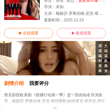
语言：
英语
状态：
更新第10集
- 免费在线观看
导演：
未知
主演：
梅丽莎·罗斯伯格,尼克·维切斯勒,帕特里克·萨邦圭,乔什·,麦肯锡,萨拉·加西亚,扎布丽娜·格瓦拉
更新第10集
更新时间：
2025-12-23
在线观看
极速观看


剧情介绍
我要评分
西瓜影院欧美剧《猎捕行动第一季》是一部由知名导演执
导，梅丽莎·罗斯伯格,尼克·维切斯勒,帕特里克·萨邦圭,乔什
·,麦肯锡,萨拉·加西亚,扎布丽娜·格瓦拉,卡瑞·玛切特,西沃恩·
