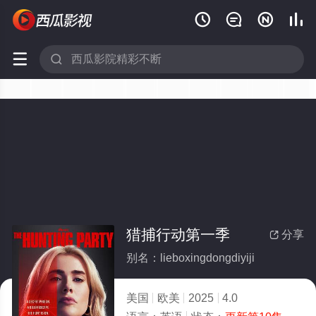






猎捕行动第一季
分享

别名：lieboxingdongdiyiji
美国
欧美
2025
4.0