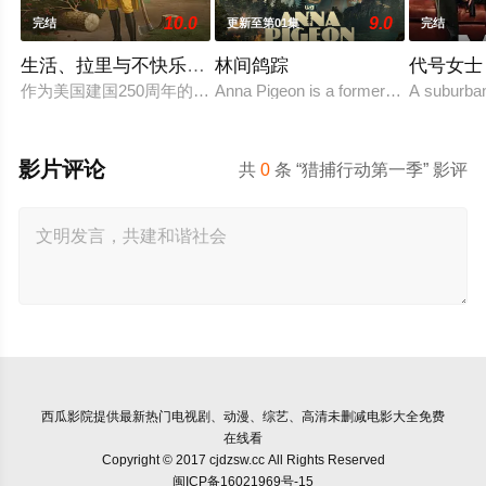
10.0
9.0
完结
更新至第01集
完结
生活、拉里与不快乐的追求：一部美国史
林间鸽踪
代号女士
作为美国建国250周年的献礼，该剧以拉里·大卫标志性的冷幽
Anna Pigeon is a former city slicker 
A suburban 
影片评论
共
0
条 “猎捕行动第一季” 影评
西瓜影院
提供最新热门电视剧、动漫、综艺、高清未删减电影大全免费
在线看
Copyright © 2017 cjdzsw.cc All Rights Reserved
闽ICP备16021969号-15