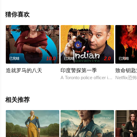
威廉姆斯,马特·弗里
沃,Kyra,Leroux,Sydney,Bell,Wonser,De-Gbon,Arvin,Sh等
猜你喜欢
演员精彩演绎的美国电视剧，手机免费观看高清无删减完
整版电视剧全集就上西瓜影视，更多相关信息可移步至豆
瓣电视剧、电视猫或剧情网等平台了解。
10.0
2.0
已完结
已完结
已完结
造就罗马的八天
印度警探第一季
致命钥匙
A Toronto police officer investigates a m
Netfl
相关推荐