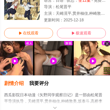
语言：
日语
状态：
全12集
- 免费在线观看
导演：
松尾晋平
主演：
天崎滉平,贯井柚佳,种崎敦美,坂泰斗,高桥李依,岩崎谅太,小原好美,日野聪,江口拓也
全12集/大结局
更新时间：
2025-12-18
在线观看
极速观看


剧情介绍
我要评分
西瓜影院日本动漫《矢野同学观察日记》是一部由松尾晋
平导演执导，天崎滉平,贯井柚佳,种崎敦美,坂泰斗,高桥李
依,岩崎谅太,小原好美,日野聪,江口拓也等演员精彩演绎的
