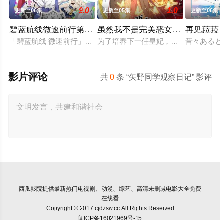
9.0
1.0
更新至06集
更新至05集
更新至06集
碧蓝航线微速前行第二季
虽然我不是完美恶女～雏宫蝶鼠
再见菈菈
「碧蓝航线 微速前行」第2季制作决定。
为了培养下一任皇妃，从五大名门中召
昔々ある
影片评论
共
0
条 “矢野同学观察日记” 影评
西瓜影院
提供最新热门电视剧、动漫、综艺、高清未删减电影大全免费
在线看
Copyright © 2017 cjdzsw.cc All Rights Reserved
闽ICP备16021969号-15