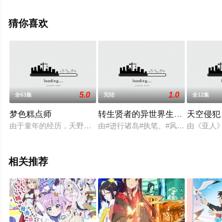
日本动漫，大结局剧情已揭晓（全12集），手机免费观看
高清无删减完整版动漫全集就上西瓜影视，更多相关信息
猜你喜欢
可移步至豆瓣动漫、电视猫或剧情网等平台了解。
5.0
1.0
全63集
完结
全12集
梦色糕点师
转生贤者的异世界生活 ~获得第
天空侵犯
由于童年的经历，天野莓（悠木碧 配音）对糕点有着深深的喜
由#进行诸岛#执笔、#风花风花#负
由《亚人
相关推荐