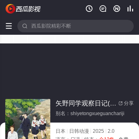






矢野同学观察日记(全集)
分享

别名：shiyetongxueguanchariji
日本
日韩动漫
2025
2.0