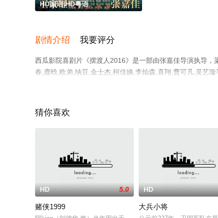
HD国语|HD粤语
剧情介绍
我要评分
西瓜影院喜剧片《摆渡人2016》是一部由张嘉佳导演执导，梁朝伟
春,鹿晗,欧弟,纳豆,金士杰,柯佳嬿,李灿森,喜翔,曹可凡
西瓜影视，更多相关信息可移步至豆瓣电影、电视猫或剧情
猜你喜欢
HD
5.0
HD
赌侠1999
大兵小将