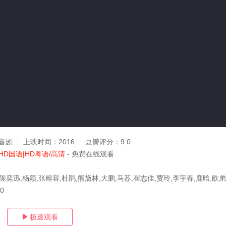
喜剧
上映时间：
2016
豆瓣评分：
9.0
HD国语|HD粤语/高清
- 免费在线观看
陈奕迅,杨颖,张榕容,杜鹃,熊黛林,大鹏,马苏,崔志佳,贾玲,李宇春,鹿晗,欧弟
30
极速观看
