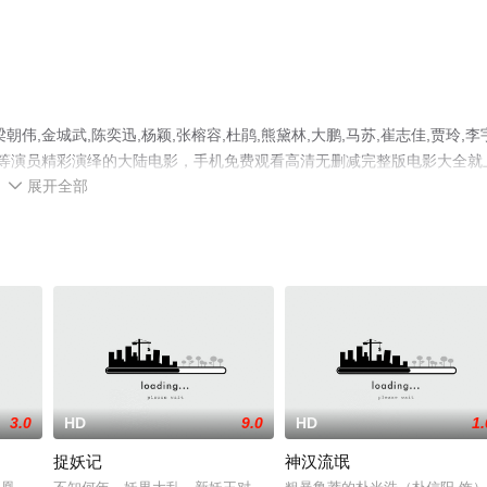
,金城武,陈奕迅,杨颖,张榕容,杜鹃,熊黛林,大鹏,马苏,崔志佳,贾玲,李
,吴艺璇等演员精彩演绎的大陆电影，手机免费观看高清无删减完整版电影大全就
展开全部
网等平台了解。

3.0
HD
9.0
HD
1.
捉妖记
神汉流氓