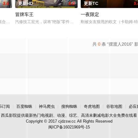
3.0
更新HD
8.0
更新TC
5.
冒牌车王
一夜限定
名艺术家艾丽卡·特蕾西（奥利维亚·王尔德 Olivia Wilde 饰）那里找到了一份
离合，宣扬了树立正确的恋爱观生活观的必要性，鞭挞了追金，虚荣等错误的观
汽修技工宏光，误将“绝版”零件遗落盲女薛薇薇家中，为了找回丢失
刚被女友狠甩的欧文（卡勒姆·
共
0
条 “摆渡人2016” 
S订阅
百度蜘蛛
神马爬虫
搜狗蜘蛛
奇虎地图
谷歌地图
必应
西瓜影院
提供最新热门电视剧、动漫、综艺、高清未删减电影大全免费在线看
Copyright © 2017 cjdzsw.cc All Rights Reserved
闽ICP备16021969号-15