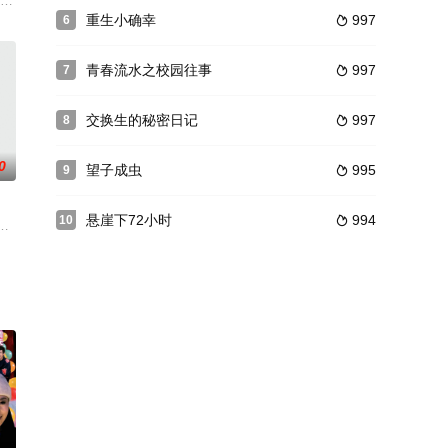
的人，希望能跟着king有所作为。出狱后的king到处
的梁国士兵（成龙 饰）二人存活。将军有着统一诸国的宏图壮志，而小兵只想
中的孩子斩尽杀绝。妖后一行躲避追杀来到地处大山深处的永宁村，偏巧遇到捉
）是某黑帮组织的得力干将，为了组织利益他出生入死，果敢非常。谁知在一次
重生小确幸
997
6

青春流水之校园往事
997
7

交换生的秘密日记
997
8

0
望子成虫
995
9

悬崖下72小时
994
10

他三人難以相信的是，樣貌最不吸引人的高蒂，竟然會是他們之中最先結婚的
getsaleadroleasasuperheronamed&qu
转演员刘光，面对婚姻破灭和残酷的现实借酒消愁，某天醒来成为一名拥有超