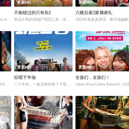
1.0
更新HD
5.0
更新HD
3.
不能错过的只有你2
六楼后座2家属谢礼
为挚友雅斯敏牵线搭桥，为她安排相亲。原来，雅斯敏的约会对象是乌塔玛，博
 his late mother's legacy by following Dead and Company's fina
风流不羁的房地产销冠江来（吴翊歌 饰），为利益化身“深情画家”
2003年黃真真導演、鄭丹瑞編
1.0
更新HD
2.0
更新HD
5.
狂唱下半场
女孩们，女孩们！
(周俊伟 饰)、Jean(邓健泓 饰)、Leo(周永恒 饰)、美颜宝(森美 饰)，偶然遇到
希区柯克的影片中，一位犯罪小说作家和他的电影教授搭档陷入了一场真实的谜
二十年前，一桩丑闻拆散了千禧年初期当红的韩国流行三人团体。如
Inken (Kya-Celina Barucki), Vi