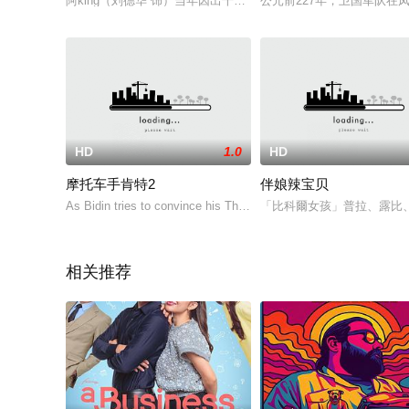
阿king（刘德华 饰）当年因出千被捕，事实上他是被人陷害的。
公元前227年，卫国军队
HD
1.0
HD
摩托车手肯特2
伴娘辣宝贝
As Bidin tries to convince his Thai girlfriend’s family to let him m
「比科爾女孩」普拉、露比
相关推荐