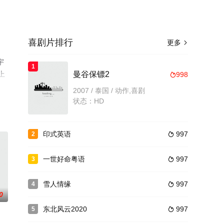
喜剧片排行
更多

宇
1
上
曼谷保镖2
998

2007 / 泰国 / 动作,喜剧
状态：HD
印式英语
997
2

一世好命粤语
997
3

雪人情缘
997
4

0
东北风云2020
997
5
