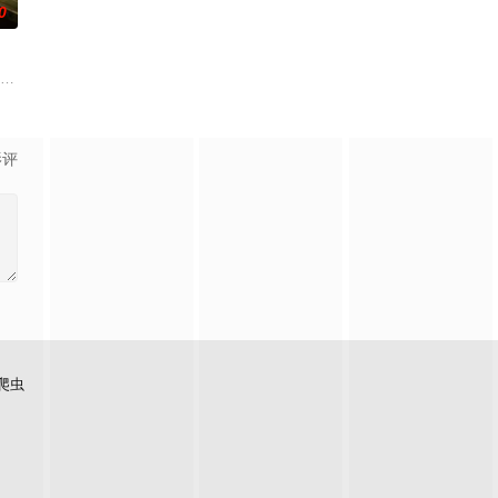
0
工作，当她邀请他成为自己的灵感缪斯时
念，让人在捧腹之余感受到人性人情之美。
的东西，宏光无意中伪装成车王与薇薇进行交往，一场错位的爱情故事由此展开
特纳 饰）和满怀浪漫情怀和希望的艾莉（莫妮卡·巴巴罗 饰）或许是这座城市
影评
爬虫