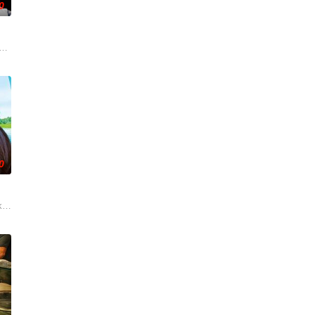
0
沃食品公司的继承人，名声赫赫。乌塔玛本人也是在祖父博沃的坚持下才答
，步步为营接近倔强女医生李梦（李萌萌 饰）。他算计利益得失，她却赌上了余
劇的喜劇《六樓后座》拍出香港新一代的愛情面面觀，其中「Truth orDar
0
了一间租约为一年的单位，租金
案之中。他们开始怀疑他们的邻居可能犯了谋杀罪。这部影片巧妙地融合了各
今，三人为了一场仅有一次的演出再度合体，前提是他们得克服接踵而来的重重
cky (Julia Novohradsky) und Lena (Nhung Hong) sind beste Freundinn