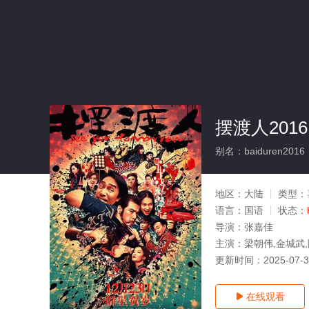
摆渡人2016
别名：baiduren2016
地区：
大陆
类型：
语言：
国语
状态：
导演：
张嘉佳
主演：
梁朝伟,金城武,
更新时间：
2025-07-
在线观看
