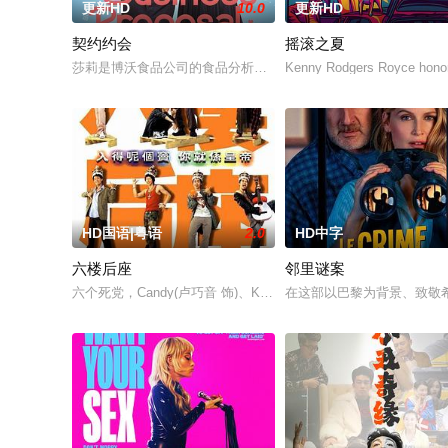
更新HD
10.0
更新HD
契约约会
摇滚之夏
莎莉是博沃食品公司的食品分析师，如今陷入财务困境，她答应
Kenny Rodgers Royce honors
HD国语|粤语
2.0
HD中字
六楼后座
邻里谜案
六个死党，Candy(卢巧音 饰)、Karena(林嘉欣 饰)、梁Wing
在这部以巴黎为背景、致敬