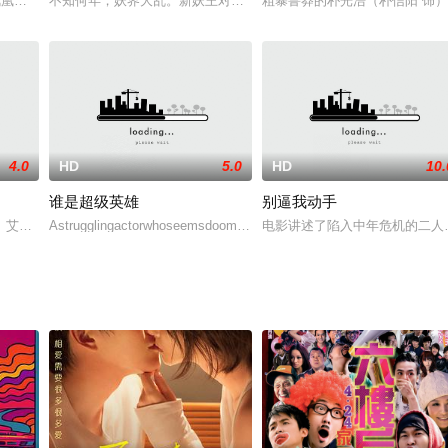
出狱时他为他接风的是崇拜他已久的化骨龙（张家辉 饰），化骨龙是个终日无所事事
在凤凰山遭遇梁军伏击，血战之后惟有受重伤的卫国大将军（王力宏 饰）和装死
不知何年，妖界大乱。新妖王对前代势力痛下杀手，更誓要对前妖后腹
粗暴鲁莽的朴光浩（朴信阳 饰
4.0
HD
5.0
HD
10.
谁是超级英雄
别逼我动手
arry her, he also has to set
、艾摩洛及高蒂，在高中畢業多年後再次在高蒂的婚禮單身派對上重聚。但讓其
Astrugglingactorwhoseemsdoomedtoleadthelifeofaloser.Whenfinally
电影讲述了陷入中年危机的二人