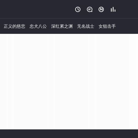




正义的慈悲
忠犬八公
深红累之渊
无名战士
女狙击手