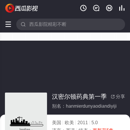






汉密尔顿药典第一季
分享

别名：hanmierdunyaodiandiyiji
美国
欧美
2011
5.0