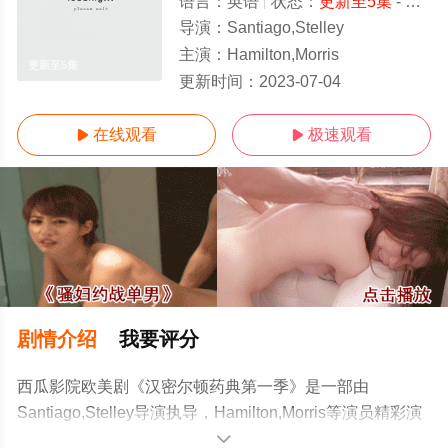
语言：
英语
状态：
更新至5集
- 免费在线观看
导演：
Santiago,Stelley
主演：
Hamilton,Morris
更新至5集
更新时间：
2023-07-04
在线观看
极速观看


剧情介绍
我要评分
西瓜影院欧美剧《汉密尔顿药典第一季》是一部由
Santiago,Stelley导演执导，Hamilton,Morris等演员精彩演
绎的美国电视剧，手机免费观看高清无删减完整版电视剧
