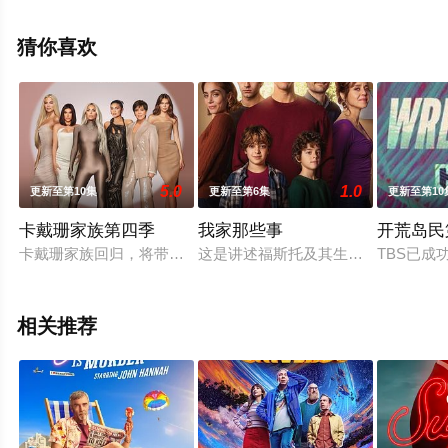
全集就上西瓜影视，更多相关信息可移步至豆瓣电视剧、
电视猫或剧情网等平台了解。
猜你喜欢
5.0
1.0
更新至第10集
更新至第6集
更新至第10
卡戴珊家族第四季
我家那些事
开荒岛民
卡戴珊家族回归，将带来更多升级秘密点滴、感情关系、花边新
这是讲述福斯托及其生命中最后一天
TBS已成
相关推荐