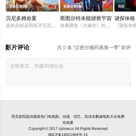
9.0
5.0
更新至第2集
更新至第3集
完结
贝尼多姆命案
斯图尔特未能拯救宇宙
谜探休格
退休后移居西班牙贝尼多姆经营酒吧的英国前刑警，原以为能过
故事聚焦《大爆炸》的漫画书老板斯图尔
《谜探休
影片评论
共
0
条 “汉密尔顿药典第一季” 影评
西瓜影院
提供最新热门电视剧、动漫、综艺、高清未删减电影大全免费
在线看
Copyright © 2017 cjdzsw.cc All Rights Reserved
闽ICP备16021969号-15